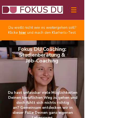
Du weißt nicht wie es weitergehen soll?
Klicke
hier
und mach den Klarheits-Test.
Fokus DU Coaching:
Studienberatung &
Job-Coaching
Du hast unfassbar viele Möglichkeiten
Deinen beruflichen Weg zu gehen und
doch fühlt sich nichts richtig
an?
Gemeinsam entdecken wir in
dieser Fülle Deinen ganz eigenen
Lebensweg.