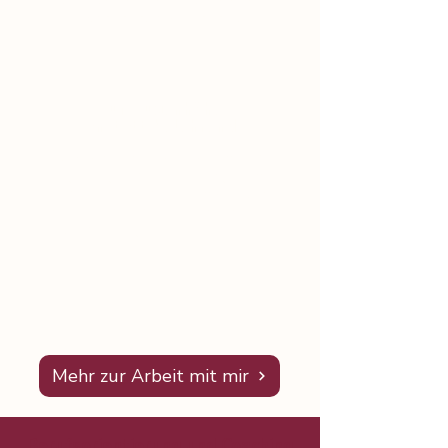
Berufstest, Studienwahltest o.Ä.
Auf Augenhöhe,
anstatt belehrend
In meiner
Wir sind beide Menschen.
Begleitung führe ich Dich lediglich mit
verschiedenen Fragen zum Ziel. Und
das passiert wertschätzend und voller
Unterstützung in Deinen Vorhaben.
Mehr zur Arbeit mit mir
Berufsorientierung und Coaching