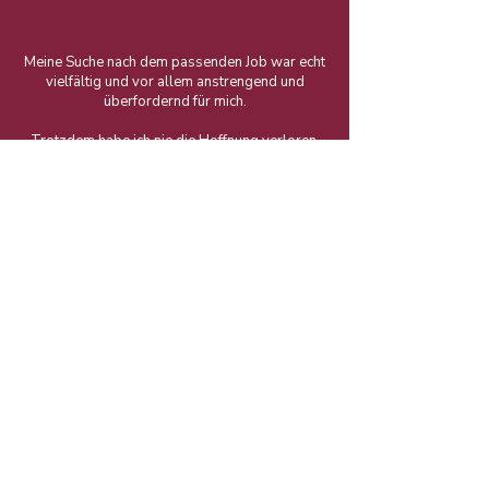
Meine Suche nach dem passenden Job war echt
vielfältig und vor allem anstrengend und
überfordernd für mich.
Trotzdem habe ich nie die Hoffnung verloren,
dass es einen Weg gibt, der zu mir passt und
mich erfüllt. Dabei hat Coaching mir nicht nur
geholfen herauszufinden, was in mir vorgeht
und warum es mir so schwerfällt mich zu
entscheiden, sondern hat mich vor allem näher
zu mir selbst gebracht.
Und mit dieser Veränderung konnte ich plötzlich
ganz klar sehen, wo es für mich hingehen soll
und was ich mit meinem Leben bewirken
möchte.
Genau diesen Weg gehe ich jetzt und begleite
Dich dabei, Dich selbst besser zu verstehen
und für das einzustehen, was Du wirklich willst
und was Dir wirklich guttut.