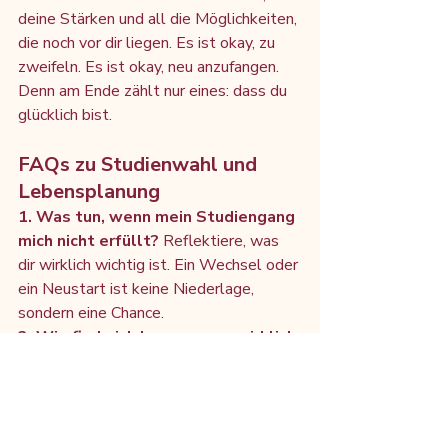
deine Stärken und all die Möglichkeiten, 
die noch vor dir liegen. Es ist okay, zu 
zweifeln. Es ist okay, neu anzufangen. 
Denn am Ende zählt nur eines: dass du 
glücklich bist.
FAQs zu Studienwahl und 
Lebensplanung
1. Was tun, wenn mein Studiengang 
mich nicht erfüllt? 
Reflektiere, was 
dir wirklich wichtig ist. Ein Wechsel oder 
ein Neustart ist keine Niederlage, 
sondern eine Chance.
2. Wie finde ich heraus, was wirklich 
zu mir passt? 
Durch Selbstreflexion, 
Gespräche mit anderen und das 
Ausprobieren neuer Wege.
3. Ist ein Studienabbruch ein 